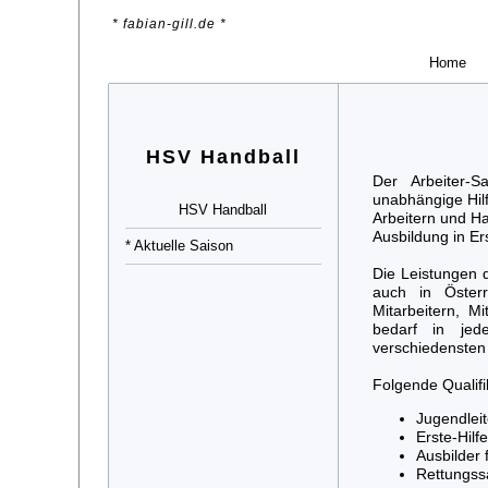
* fabian-gill.de *
Home
HSV Handball
Der Arbeiter-S
unabhängige Hilf
HSV Handball
Arbeitern und Ha
Ausbildung in Ers
* Aktuelle Saison
Die Leistungen 
auch in Österre
Mitarbeitern, M
bedarf in jed
verschiedensten 
Folgende Qualifi
Jugendleit
Erste-Hilf
Ausbilder 
Rettungssa