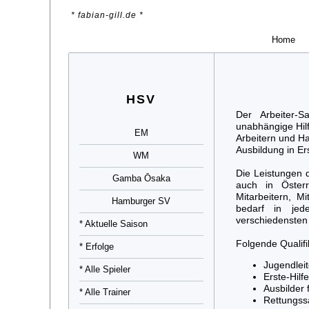
* fabian-gill.de *
Home
HSV
Der Arbeiter-S
unabhängige Hilf
EM
Arbeitern und Ha
Ausbildung in Ers
WM
Die Leistungen 
Gamba Ōsaka
auch in Österre
Mitarbeitern, M
Hamburger SV
bedarf in jed
verschiedensten 
* Aktuelle Saison
Folgende Qualifi
* Erfolge
Jugendleit
* Alle Spieler
Erste-Hilf
Ausbilder 
* Alle Trainer
Rettungssa