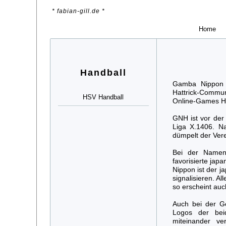
* fabian-gill.de *
Home
Handball
Gamba Nippon H
Hattrick-Commun
HSV Handball
Online-Games Ha
GNH ist vor der 
Liga X.1406. Na
dümpelt der Vere
Bei der Namens
favorisierte ja
Nippon ist der j
signalisieren. A
so erscheint au
Auch bei der Ge
Logos der be
miteinander 