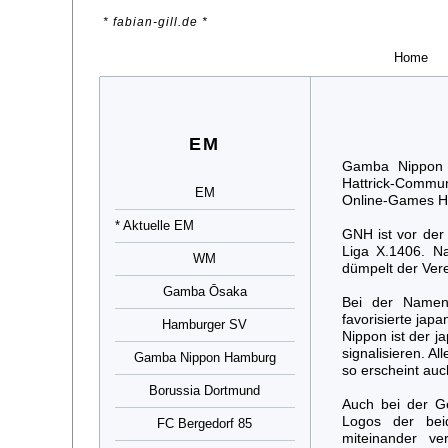
* fabian-gill.de *
Home
EM
Gamba Nippon H
Hattrick-Commun
EM
Online-Games Ha
* Aktuelle EM
GNH ist vor der 
Liga X.1406. Na
WM
dümpelt der Vere
Gamba Ōsaka
Bei der Namens
favorisierte ja
Hamburger SV
Nippon ist der j
signalisieren. A
Gamba Nippon Hamburg
so erscheint au
Borussia Dortmund
Auch bei der Ge
Logos der be
FC Bergedorf 85
miteinander 