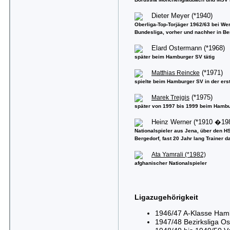
Dieter Meyer (*1940)
Oberliga-Top-Torjäger 1962/63 bei We
Bundesliga, vorher und nachher in Be
Elard Ostermann (*1968)
später beim Hamburger SV tätig
Matthias Reincke
(*1971)
spielte beim Hamburger SV in der ers
Marek Trejgis
(*1975)
später von 1997 bis 1999 beim Hamb
Heinz Werner (*1910 �19
Nationalspieler aus Jena, über den H
Bergedorf, fast 20 Jahr lang Trainer d
Ata Yamrali (*1982)
afghanischer Nationalspieler
Ligazugehörigkeit
1946/47 A-Klasse Hambu
1947/48 Bezirksliga Ost 