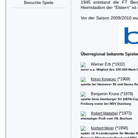
1945 entstand die FT Ber
Besuchte Spiele
Heimstadion der "Elstern" is
Vor der Saison 2009/2010 wur
Überregional bekannte Spiele
Werner Erb (*1932)
zuvor u.a. Mitglied des 100.000-Mark
Kreso Kovacec
(*1969)
spielte bei Hannover 96 und Hansa R
Benjamin Kruse (*1978)
spielte beim Hamburger SV (UEFA-Cu
Freiburg sowie bei MSV Duisburg
Robert Matiebel
(*1973)
ehemaliger Profi vom VfL Bochum
Norbert Meier
(*1958)
später 16 A-Länderspiele für Werder 
Borussia Mönchengladbach und MSV D