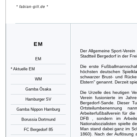
* fabian-gill.de *
EM
Der Allgemeine Sport-Verein 
Stadtteil Bergedorf in der F
EM
Die erste Fußballmannschaf
* Aktuelle EM
höchsten deutschen Spielkla
schwarzer Brust- und Rücke
WM
Elstern" genannt. Derzeit spie
Gamba Ōsaka
Die Urzelle des heutigen Ve
Verein fusionierte im Jah
Hamburger SV
Bergedorf-Sande. Dieser Tu
Ortsteilumbenennung na
Gamba Nippon Hamburg
Arbeiterfußballverein für di
DFB , sondern im Arbeit
Borussia Dortmund
Nationalsozialisten spielte 
Man stand dabei ganz im Sch
FC Bergedorf 85
1860). Nach der Auflösung a